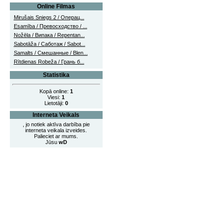
Online Filmas
Mirušais Sniegs 2 / Операц...
Esamība / Превосходство / ...
Nožēla / Випака / Repentan...
Sabotāža / Саботаж / Sabot...
Samalts / Смешанные / Blen...
Rītdienas Robeža / Грань б...
Statistika
Kopā online:
1
Viesi:
1
Lietotāji:
0
Interneta Veikals
, jo notiek aktīva darbība pie
interneta veikala izveides.
Palieciet ar mums.
Jūsu
wD