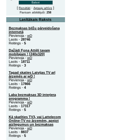
[
·
]
Rezultāti
Aptauju arhīvs
Pavisam atbildējuši:
258
Lasītākais Raksts
Bezmaksas bilžu pārveidošana
internetā
Pievienoja -
wD
Lasits -
28746
Reitings -
5
Dažādi Fona Attēli tavam
mobīlajam ! [240x320]
Pievienoja -
wD
Lasits -
18711
Reitings -
3
Tagad skaties Latvijas TV arī
ārzemēs ar wD !
Pievienoja -
wD
Lasits -
17866
Reitings -
4
Laba bezmaksas 3D interjera
programma !
Pievienoja -
wD
Lasits -
17317
Reitings -
5
Kā skatīties TV3, vai Lattelecom
Online-TV no ārzemēm, apejot
aizliegumus un bezmaksas
Pievienoja -
wD
Lasits -
8837
Reitings -
5