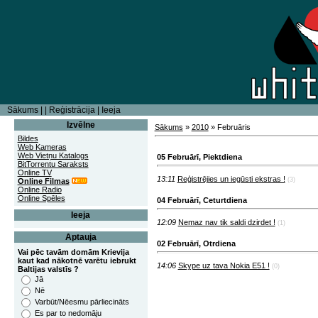
Sākums
|
|
Reģistrācija
|
Ieeja
Izvēlne
Sākums
»
2010
»
Februāris
Bildes
Web Kameras
Web Vietņu Katalogs
05 Februārī, Piektdiena
BitTorrentu Saraksts
Online TV
13:11
Reģistrējies un iegūsti ekstras !
(3)
Online Filmas
Online Radio
Online Spēles
04 Februārī, Ceturtdiena
Ieeja
12:09
Nemaz nav tik saldi dzirdet !
(1)
Aptauja
02 Februārī, Otrdiena
Vai pēc tavām domām Krievija
kaut kad nākotnē varētu iebrukt
14:06
Skype uz tava Nokia E51 !
(0)
Baltijas valstīs ?
Jā
Nē
Varbūt/Nēesmu pārliecināts
Es par to nedomāju