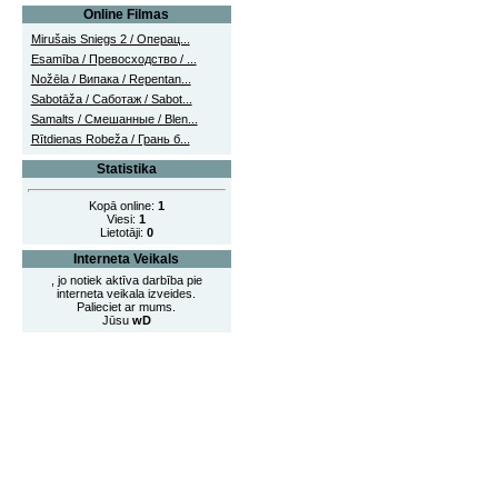
Online Filmas
Mirušais Sniegs 2 / Операц...
Esamība / Превосходство / ...
Nožēla / Випака / Repentan...
Sabotāža / Саботаж / Sabot...
Samalts / Смешанные / Blen...
Rītdienas Robeža / Грань б...
Statistika
Kopā online:
1
Viesi:
1
Lietotāji:
0
Interneta Veikals
, jo notiek aktīva darbība pie
interneta veikala izveides.
Palieciet ar mums.
Jūsu
wD