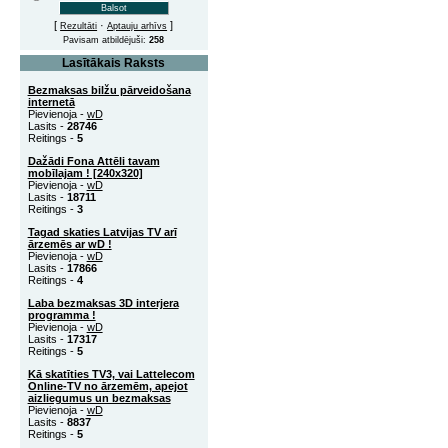
[
·
]
Rezultāti
Aptauju arhīvs
Pavisam atbildējuši:
258
Lasītākais Raksts
Bezmaksas bilžu pārveidošana
internetā
Pievienoja -
wD
Lasits -
28746
Reitings -
5
Dažādi Fona Attēli tavam
mobīlajam ! [240x320]
Pievienoja -
wD
Lasits -
18711
Reitings -
3
Tagad skaties Latvijas TV arī
ārzemēs ar wD !
Pievienoja -
wD
Lasits -
17866
Reitings -
4
Laba bezmaksas 3D interjera
programma !
Pievienoja -
wD
Lasits -
17317
Reitings -
5
Kā skatīties TV3, vai Lattelecom
Online-TV no ārzemēm, apejot
aizliegumus un bezmaksas
Pievienoja -
wD
Lasits -
8837
Reitings -
5