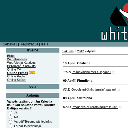
Sākums
|
|
Reģistrācija
|
Ieeja
Izvēlne
Sākums
»
2012
»
Aprīlis
Bildes
Web Kameras
Web Vietņu Katalogs
10 Aprīlī, Otrdiena
BitTorrentu Saraksts
Online TV
19:09
Pašnāvnieku mežs Japānā !
(0)
Online Filmas
Online Radio
Online Spēles
09 Aprīlī, Pirmdiena
Ieeja
03:11
Google mēģinās izmainīt pasauli
(0)
Aptauja
08 Aprīlī, Svētdiena
Vai pēc tavām domām Krievija
kaut kad nākotnē varētu iebrukt
02:34
Pavasaris ar lieliem soļiem ir klāt !
(0)
Baltijas valstīs ?
Jā
Nē
Varbūt/Nēesmu pārliecināts
Es par to nedomāju